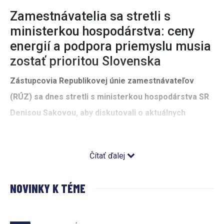
Zamestnávatelia sa stretli s
ministerkou hospodárstva: ceny
energií a podpora priemyslu musia
zostať prioritou Slovenska
Zástupcovia Republikovej únie zamestnávateľov
(RÚZ) sa dnes stretli s ministerkou hospodárstva SR
Denisou Sakovou, aby diskutovali o aktuálnych
výzvach slovenského priemyslu v oblasti energetiky,
štátnej pomoci a klimatických politík Európskej únie
Čítať ďalej
(EÚ). Hlavnou témou rokovania boli ceny energií,
pripravovaná schéma kompenzácií podľa európskeho
NOVINKY K TÉME
rámca CISAF a dopady klimatických cieľov EÚ na
konkurencieschopnosť slovenských podnikov.