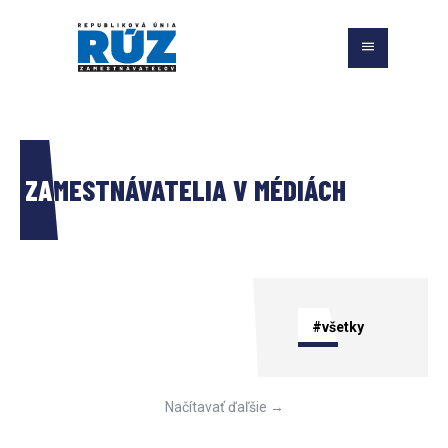
ZAMESTNÁVATELIA V MÉDIÁCH
#všetky
Načítavať ďaľšie →