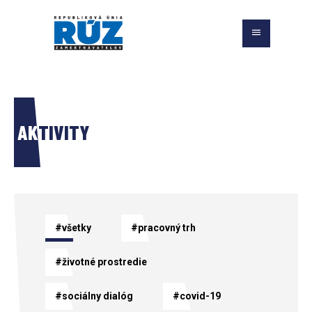
AKTIVITY
#všetky
#pracovný trh
#životné prostredie
#sociálny dialóg
#covid-19