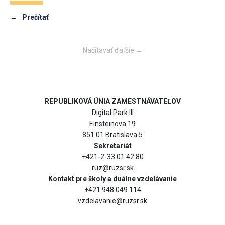
→
Prečítať
Načítavať ďaľšie →
REPUBLIKOVÁ ÚNIA ZAMESTNÁVATEĽOV
Digital Park III
Einsteinova 19
851 01 Bratislava 5
Sekretariát
+421-2-33 01 42 80
ruz@ruzsr.sk
Kontakt pre školy a duálne vzdelávanie
+421 948 049 114
vzdelavanie@ruzsr.sk