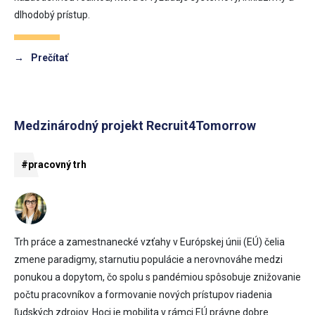
dlhodobý prístup.
→
Prečítať
Medzinárodný projekt Recruit4Tomorrow
#pracovný trh
Trh práce a zamestnanecké vzťahy v Európskej únii (EÚ) čelia
zmene paradigmy, starnutiu populácie a nerovnováhe medzi
ponukou a dopytom, čo spolu s pandémiou spôsobuje znižovanie
počtu pracovníkov a formovanie nových prístupov riadenia
ľudských zdrojov. Hoci je mobilita v rámci EÚ právne dobre