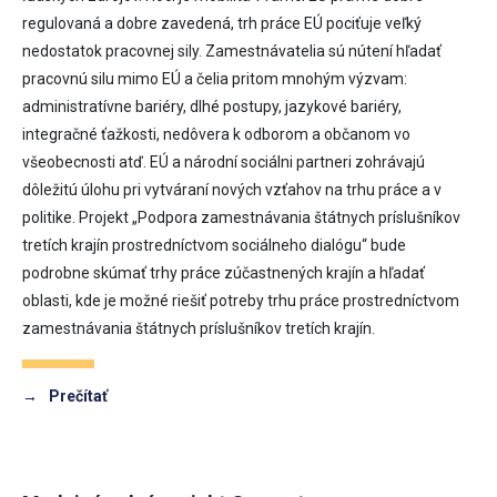
regulovaná a dobre zavedená, trh práce EÚ pociťuje veľký
nedostatok pracovnej sily. Zamestnávatelia sú nútení hľadať
pracovnú silu mimo EÚ a čelia pritom mnohým výzvam:
administratívne bariéry, dlhé postupy, jazykové bariéry,
integračné ťažkosti, nedôvera k odborom a občanom vo
všeobecnosti atď. EÚ a národní sociálni partneri zohrávajú
dôležitú úlohu pri vytváraní nových vzťahov na trhu práce a v
politike. Projekt „Podpora zamestnávania štátnych príslušníkov
tretích krajín prostredníctvom sociálneho dialógu“ bude
podrobne skúmať trhy práce zúčastnených krajín a hľadať
oblasti, kde je možné riešiť potreby trhu práce prostredníctvom
zamestnávania štátnych príslušníkov tretích krajín.
→
Prečítať