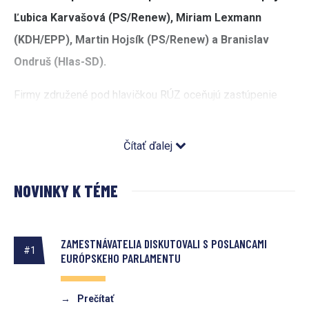
Ľubica Karvašová (PS/Renew), Miriam Lexmann
(KDH/EPP), Martin Hojsík (PS/Renew) a Branislav
Ondruš (Hlas-SD).
Firmy združené pod hlavičkou RÚZ oceňujú zastúpenie
slovenských poslancov vo výboroch, ktoré sa venujú
témam kľúčovým pre podnikateľský sektor – životné
Čítať ďalej
prostredie, priemysel, výskum, energetika, medzinárodný
obchod a zamestnanosť – a počas stretnutia hľadali
NOVINKY K TÉME
prieniky medzi potrebami zamestnávateľov a politickými
prioritami poslancov v aktuálnom volebnom období EP.
ZAMESTNÁVATELIA DISKUTOVALI S POSLANCAMI
#1
Dohoda pre čistý priemysel
EURÓPSKEHO PARLAMENTU
Podľa Martina Hojsíka ide o jednu z kľúčových tém (nielen
→
Prečítať
jeho) nového mandátu. Za oprávnené považuje