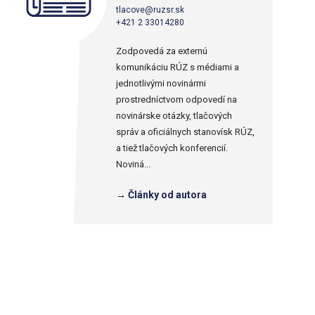
tlacove@ruzsr.sk
+421 2 33014280
Zodpovedá za externú
komunikáciu RÚZ s médiami a
jednotlivými novinármi
prostredníctvom odpovedí na
novinárske otázky, tlačových
správ a oficiálnych stanovísk RÚZ,
a tiež tlačových konferencií.
Noviná...
→ Články od autora