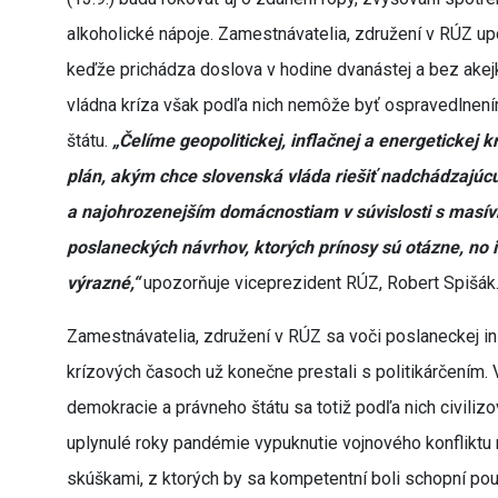
alkoholické nápoje. Zamestnávatelia, združení v RÚZ upo
keďže prichádza doslova v hodine dvanástej a bez akej
vládna kríza však podľa nich nemôže byť ospravedlnením
štátu.
„Čelíme geopolitickej, inflačnej a energetickej
plán, akým chce slovenská vláda riešiť nadchádzajú
a najohrozenejším domácnostiam v súvislosti s masí
poslaneckých návrhov, ktorých prínosy sú otázne, no 
výrazné,“
upozorňuje viceprezident RÚZ, Robert Spišák
Zamestnávatelia, združení v RÚZ sa voči poslaneckej ini
krízových časoch už konečne prestali s politikárčením. 
demokracie a právneho štátu sa totiž podľa nich civilizov
uplynulé roky pandémie vypuknutie vojnového konfliktu na
skúškami, z ktorých by sa kompetentní boli schopní pouč