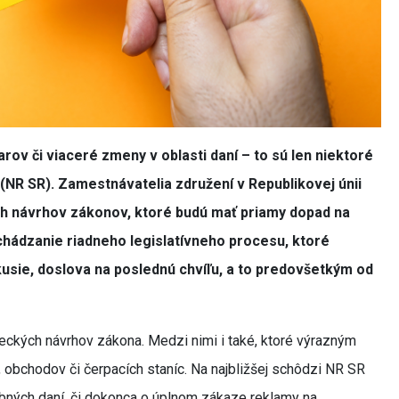
ov či viaceré zmeny v oblasti daní – to sú len niektoré
NR SR). Zamestnávatelia združení v Republikovej únii
ch návrhov zákonov, ktoré budú mať priamy dopad na
chádzanie riadneho legislatívneho procesu, ktoré
usie, doslova na poslednú chvíľu, a to predovšetkým od
neckých návrhov zákona. Medzi nimi i také, ktoré výrazným
obchodov či čerpacích staníc. Na najbližšej schôdzi NR SR
rebných daní, či dokonca o úplnom zákaze reklamy na