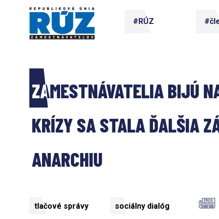
#RÚZ
#čl
ZAMESTNÁVATELIA BIJÚ NA
KRÍZY SA STALA ĎALŠIA Z
ANARCHIU 
tlačové správy
sociálny dialóg