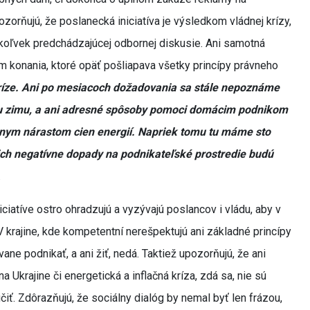
zorňujú, že poslanecká iniciatíva je výsledkom vládnej krízy,
koľvek predchádzajúcej odbornej diskusie. Ani samotná
 konania, ktoré opäť pošliapava všetky princípy právneho
 kríze. Ani po mesiacoch dožadovania sa stále nepoznáme
cu zimu, a ani adresné spôsoby pomoci domácim podnikom
vnym nárastom cien energií. Napriek tomu tu máme sto
ich negatívne dopady na podnikateľské prostredie budú
.
ciatíve ostro ohradzujú a vyzývajú poslancov i vládu, aby v
V krajine, kde kompetentní nerešpektujú ani základné princípy
ane podnikať, a ani žiť, nedá. Taktiež upozorňujú, že ani
 Ukrajine či energetická a inflačná kríza, zdá sa, nie sú
iť. Zdôrazňujú, že sociálny dialóg by nemal byť len frázou,