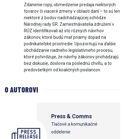
Zdanenie ropy, obmedzenie predaja niektorých
tovarov či viaceré zmeny v oblasti daní – to sú len
niektoré z bodov nadchádzajúcej schôdze
Národnej rady SR. Zamestnávatelia združení v
RÚZ identifikovali až sto rôznych návrhov
zákonov, ktoré budú mať priamy dopad na
podnikateľské prostredie. Upozorňujú na ďalšie
obchádzanie riadneho legislatívneho procesu,
ktoré potvrdzuje, že návrhy zákonov prichádzajú
bez diskusie, doslova na poslednú chvíľu, a to
predovšetkým od koaličných poslancov.
O AUTOROVI
Press & Comms
Tlačové a komunikačné
oddelenie