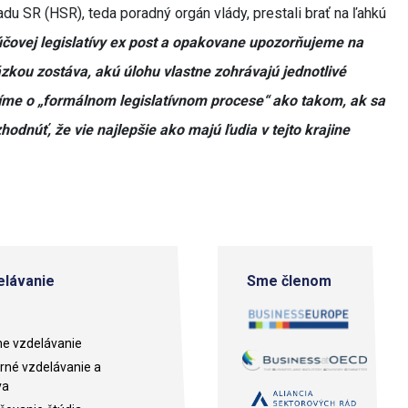
u SR (HSR), teda poradný orgán vlády, prestali brať na ľahkú
čovej legislatívy ex post a opakovane upozorňujeme na
zkou zostáva, akú úlohu vlastne zohrávajú jednotlivé
oríme o „formálnom legislatívnom procese“ ako takom, ak sa
odnúť, že vie najlepšie ako majú ľudia v tejto krajine
lávanie
Sme členom
e vzdelávanie
né vzdelávanie a
va