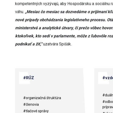
kompetentných vyzývajú, aby Hospodársku a sociálnu rad
váhu.
„Mesiac čo mesiac sa dozvedáme o prijímaní kľú
nové prípady obchádzania legislatívneho procesu. Otá
ministerstvá a analytické útvary, či prečo vôbec hov
ktokoľvek, kto sedí v parlamente, môže z ľubovôle rozh
podnikať a žiť,“
uzatvára Spišák.
#RÚZ
#vzde
#duáln
#organizačná štruktúra
#odbor
#členovia
prípra
#tlačové správy