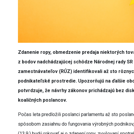
Zdanenie ropy, obmedzenie predaja niektorých tovar
z bodov nadchádzajúcej schôdze Národnej rady SR (
zamestnávateľov (RÚZ) identifikovali až sto rôzny
podnikateľské prostredie. Upozorňujú na ďalšie ob
potvrdzuje, že návrhy zákonov prichádzajú bez disk
koaličných poslancov.
Počas leta predložili poslanci parlamentu až sto posla
spôsobom zasiahnu do fungovania výrobných podnikov, 
(13.9.) budú rokovať aj o zdanení ropy, zvyšovaní spot