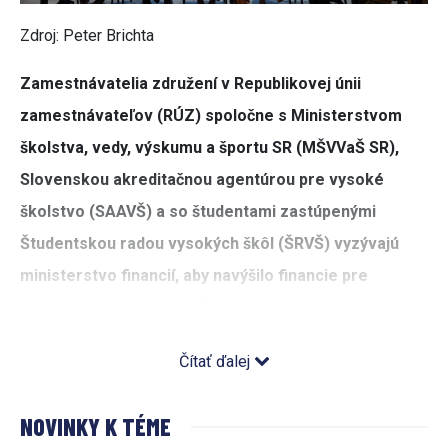
Zdroj: Peter Brichta
Zamestnávatelia združení v Republikovej únii
zamestnávateľov (RÚZ) spoločne s Ministerstvom
školstva, vedy, výskumu a športu SR (MŠVVaŠ SR),
Slovenskou akreditačnou agentúrou pre vysoké
školstvo (SAAVŠ) a so študentami zastúpenými
Študentskou radou vysokých škôl (ŠRVŠ) vyzývajú
ministerstvo financií, aby navýšilo financie pre
verejné vysoké školy (VŠ) alokované zo štátneho
rozpočtu na najbližšie roky. Práve adekvátne
Čítať ďalej
ohodnotenie môže byť podľa nich pre školy kľúčovým
motivujúcim faktorom na zvyšovanie ich kvality.
NOVINKY K TÉME