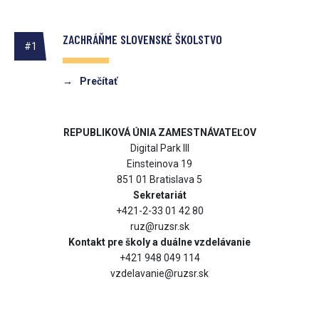
ZACHRÁŇME SLOVENSKÉ ŠKOLSTVO
#1
→
Prečítať
REPUBLIKOVÁ ÚNIA ZAMESTNÁVATEĽOV
Digital Park III
Einsteinova 19
851 01 Bratislava 5
Sekretariát
Zdroj: Peter Brichta
+421-2-33 01 42 80
ruz@ruzsr.sk
Novela vysokoškolského zákona prijatá v minulom roku
Kontakt pre školy a duálne vzdelávanie
+421 948 049 114
bola jedným z ďalších systémových opatrení k zlepšeniu
vzdelavanie@ruzsr.sk
kvality vysokého školstva (po zmene systému akreditácie,
zavedení periodického hodnotenia tvorivej činnosti na