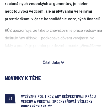
racionálnych vedeckých argumentov, je nielen
neúctou voči vedcom, ale aj plytvaním verejnými
prostriedkami v čase konsolidácie verejných financií.
RÚZ upozorňuje, že takéto znevažovanie práce vedcov má
deštruktívny účinok – podkopáva dôveru verejnosti vo
fakty a posilňuje priestor pre dezinformácie.
„Nemôžeme
akceptovať, aby ignorovanie či popieranie faktov
dostávalo taký rozsiahly priestor. Politici by mali prestať
Čítať ďalej
spochybňovať výsledky serióznej vedeckej práce,“
hovorí
viceprezident RÚZ, Jozef Špirko.
NOVINKY K TÉME
Veda, ktorá je motorom rozvoja spoločnosti, sa prirodzene
vyvíja cez kritiku a oponentúru. Ako uvádza viceprezident
VYZÝVAME POLITIKOV, ABY REŠPEKTOVALI PRÁCU
#1
VEDCOV A PRESTALI SPOCHYBŇOVAŤ VÝSLEDKY
RÚZ, Robert Spišák:
„Skutočná veda stojí na otvorenosti,
ODBORNÝCH ANALÝZ