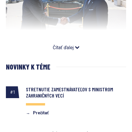
Čítať ďalej
Vojnový konflikt na Ukrajine, ktorý už trvá viac ako tri
mesiace, má zásadný dopad na fungovanie ekonomík
NOVINKY K TÉME
jednotlivých krajín. Výnimkou v tomto prípade nie je ani
Slovensko. Vojnová agresia u nášho západného suseda,
prijímanie sankčných balíkov a prehlbujúca sa energetická
STRETNUTIE ZAMESTNÁVATEĽOV S MINISTROM
#1
ZAHRANIČNÝCH VECÍ
a surovinová kríza majú zásadný dopad na slovenské
podnikateľské prostredie. Zamestnávatelia na spoločnom
→
Prečítať
stretnutí opäť zdôraznili, že v súčasnej napätej a krízovej
situácii je viac než kedykoľvek predtým dôležité, aby vláda