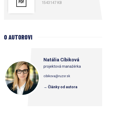
1543147 KB
O AUTOROVI
Natália Cíbiková
projektová manažérka
cibikova@ruzsr.sk
→ Články od autora