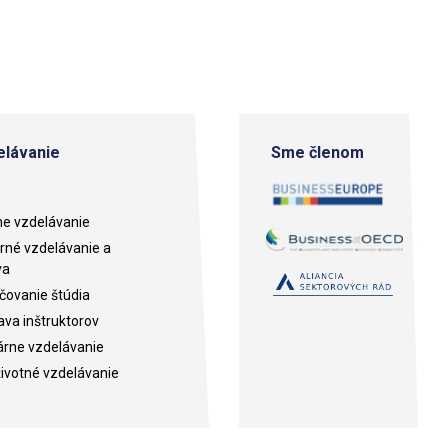
lávanie
Sme členom
e vzdelávanie
né vzdelávanie a
va
ovanie štúdia
ava inštruktorov
árne vzdelávanie
ivotné vzdelávanie