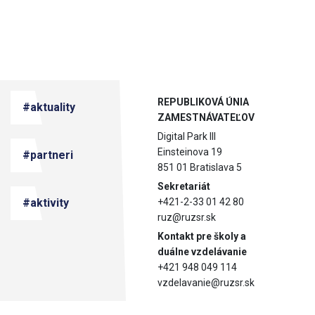
REPUBLIKOVÁ ÚNIA
#aktuality
ZAMESTNÁVATEĽOV
Digital Park III
Einsteinova 19
#partneri
851 01 Bratislava 5
Sekretariát
#aktivity
+421-2-33 01 42 80
ruz@ruzsr.sk
Kontakt pre školy a
duálne vzdelávanie
+421 948 049 114
vzdelavanie@ruzsr.sk