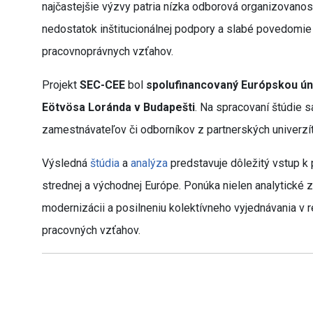
najčastejšie výzvy patria nízka odborová organizovano
nedostatok inštitucionálnej podpory a slabé povedomie 
pracovnoprávnych vzťahov.
Projekt
SEC-CEE
bol
spolufinancovaný Európskou ún
Eötvösa Loránda v Budapešti
. Na spracovaní štúdie 
zamestnávateľov či odborníkov z partnerských univerzít
Výsledná
štúdia
a
analýza
predstavuje dôležitý vstup 
strednej a východnej Európe. Ponúka nielen analytické zi
modernizácii a posilneniu kolektívneho vyjednávania v r
pracovných vzťahov.