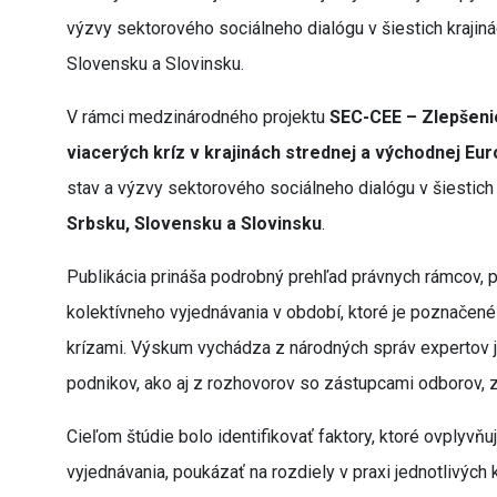
výzvy sektorového sociálneho dialógu v šiestich krajin
Slovensku a Slovinsku.
V rámci medzinárodného projektu
SEC-CEE – Zlepšeni
viacerých kríz v krajinách strednej a východnej Eu
stav a výzvy sektorového sociálneho dialógu v šiestich
Srbsku, Slovensku a Slovinsku
.
Publikácia prináša podrobný prehľad právnych rámcov, p
kolektívneho vyjednávania v období, ktoré je poznačen
krízami. Výskum vychádza z národných správ expertov j
podnikov, ako aj z rozhovorov so zástupcami odborov, za
Cieľom štúdie bolo identifikovať faktory, ktoré ovplyvň
vyjednávania, poukázať na rozdiely v praxi jednotlivých 