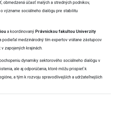
sť, obmedzená účasť malých a stredných podnikov,
o význame sociálneho dialógu pre stabilitu
iou
a koordinovaný
Právnickou fakultou Univerzity
sa podieľal medzinárodný tím expertov vrátane zástupcov
 v zapojených krajinách.
k pochopeniu dynamiky sektorového sociálneho dialógu v
stenia, ale aj odporúčania, ktoré môžu prispieť k
egióne, a tým k rozvoju spravodlivejších a udržateľnejších