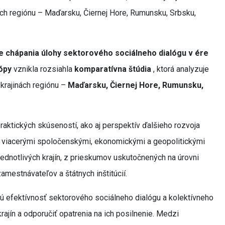
ách regiónu – Maďarsku, Čiernej Hore, Rumunsku, Srbsku,
e chápania úlohy sektorového sociálneho dialógu v ére
rópy
vznikla rozsiahla
komparatívna štúdia
, ktorá analyzuje
 krajinách regiónu –
Maďarsku, Čiernej Hore, Rumunsku,
raktických skúseností, ako aj perspektív ďalšieho rozvoja
é viacerými spoločenskými, ekonomickými a geopolitickými
ednotlivých krajín, z prieskumov uskutočnených na úrovni
mestnávateľov a štátnych inštitúcií.
ujú efektívnosť sektorového sociálneho dialógu a kolektívneho
krajín a odporučiť opatrenia na ich posilnenie. Medzi