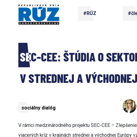
#RÚZ
#čl
SEC-CEE: ŠTÚDIA O SEKT
V STREDNEJ A VÝCHODNEJ
sociálny dialóg
V rámci medzinárodného projektu SEC-CEE – Zlepšenie 
viacerých kríz v krajinách strednej a východnej Európy 