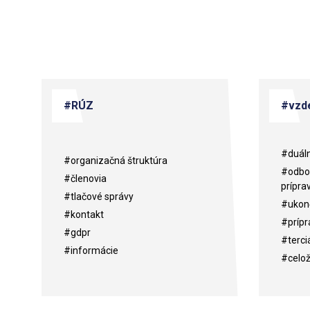
#RÚZ
#vzde
#duáln
#organizačná štruktúra
#odbor
#členovia
prípra
#tlačové správy
#ukonč
#kontakt
#prípr
#gdpr
#terci
#informácie
#celož