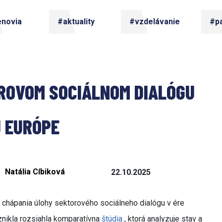
enovia
#aktuality
#vzdelávanie
#pa
OROVOM SOCIÁLNOM DIALÓGU 
 EURÓPE 
Natália Cíbiková
22.10.2025
chápania úlohy sektorového sociálneho dialógu v ére
vznikla rozsiahla komparatívna
štúdia
, ktorá analyzuje stav a