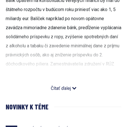
Balík opatrení na konsolidáciu verejných financií by mal do
štátneho rozpočtu v budúcom roku priniesť viac ako 1, 5
miliardy eur. Balíček napríklad po novom opätovne
zavádza mimoriadne zdanenie bánk, predĺženie vyplácania
solidárneho príspevku z ropy, zvýšenie spotrebných daní
z alkoholu a tabaku či zavedenie minimálnej dane z príjmu
právnických osôb, ako aj zníženie príspevku do 2.
dôchodkového piliera. Zamestnávatelia združení v RÚZ
upozorňujú, že na to, aby sa skutočne dalo hovoriť o
konsolidácii, balíček by musel obsahovať aj opatrenia,
Čítať ďalej
ktoré znižujú jeho výdavky – takéto však v zákone
absentujú.
„Konsolidačný balíček obsahuje opatrenia,
NOVINKY K TÉME
ktoré prostredníctvom zdanenia podnikov zásadným
spôsobom zvyšujú príjmy do štátneho rozpočtu, avšak