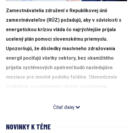
Zamestnávatelia združení v Republikovej únii
zamestnávateľov (RÚZ) požadujú, aby v súvislosti s
energetickou krízou vláda čo najrýchlejšie prijala
ucelený plán pomoci slovenskému priemyslu.
Upozorňujú, že dôsledky masívneho zdražovania
energií pociťujú všetky sektory, bez okamžitého
prijatia systémových opatrení budú nasledujúce
mesiace pre mnohé podniky fatálne. Obmedzenie
produkcie, pozastavenie výroby, uzatvorenie
prevádzok a hromadné prepúšťanie sa podľa nich
môže na Slovensku stať čoskoro realitou.
Čítať ďalej
Európa na plnej čiare prehráva boj na energetickom fronte
NOVINKY K TÉME
– spotové, teda burzové, ceny plynu lámu rekordy, v