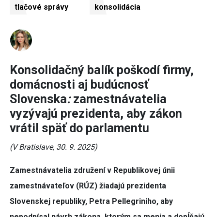
tlačové správy
konsolidácia
Konsolidačný balík poškodí firmy,
domácnosti aj budúcnosť
Slovenska
:
zamestnávatelia
vyzývajú prezidenta, aby zákon
vrátil späť do parlamentu
(V Bratislave, 30. 9. 2025)
Zamestnávatelia združení v Republikovej únii
zamestnávateľov (RÚZ) žiadajú prezidenta
Slovenskej republiky, Petra Pellegriniho, aby
nepodpísal návrh zákona, ktorým sa menia a dopĺňajú