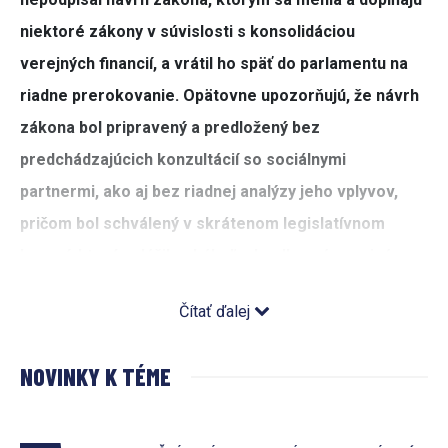
niektoré zákony v súvislosti s konsolidáciou
verejných financií, a vrátil ho späť do parlamentu na
riadne prerokovanie. Opätovne upozorňujú, že návrh
zákona bol pripravený a predložený bez
predchádzajúcich konzultácií so sociálnymi
partnermi, ako aj bez riadnej analýzy jeho vplyvov,
pričom bol schválený v skrátenom legislatívnom
konaní, ktoré vylúčilo akúkoľvek odbornú verejnú
diskusiu.
Čítať ďalej
RÚZ považuje návrh konsolidačných opatrení vlády za
procesne sporný a ekonomicky nebezpečný. Hlavné
NOVINKY K TÉME
výhrady zamestnávateľského sektora smerujú
predovšetkým k tomu, že návrh vlády bol predstavený a