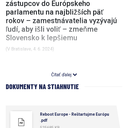
zástupcov do Európskeho
parlamentu na najbližších päť
rokov – zamestnávatelia vyzývajú
ľudí, aby išli voliť – zmeňme
Slovensko k lepšiemu
(V Bratislave, 4. 6. 2024)
Už v sobotu sa na Slovensku uskutočnia voľby do
Európskeho parlamentu (EP). “Sú pre všetkých
Čítať ďalej
voličov na Slovensku jedinečnou príležitosťou
DOKUMENTY NA STIAHNUTIE
spolurozhodnúť s kým a akou cestou sa Európska
únia (EÚ) a s ňou aj naša krajina budú najbližších päť
rokov uberať,“ zdôrazňuje vo svojom stanovisku
Reboot Europe - Reštartujme Európu
Republiková únia zamestnávateľov (RÚZ). Každý hlas
.pdf
má svoj význam. Je pred nami veľa výziev a tie si
525685 KB