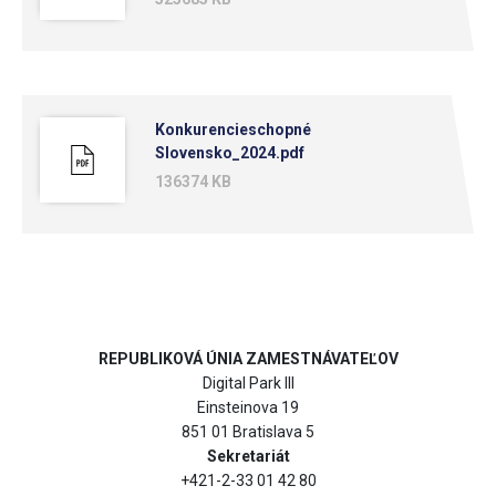
vyžadujú zainteresovanosť všetkých občanov EÚ.
Konkurencieschopné
Slovensko_2024.pdf
136374 KB
REPUBLIKOVÁ ÚNIA ZAMESTNÁVATEĽOV
Digital Park III
Zdroj: RÚZ/Peter Brichta
Einsteinova 19
851 01 Bratislava 5
Milióny Európanov a Európaniek v jednotlivých členských
Sekretariát
+421-2-33 01 42 80
krajinách únie si počas tohto týždňa zvolia svojich