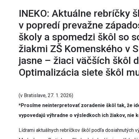
INEKO: Aktuálne rebríčky š
v popredí prevažne západo
školy a spomedzi škôl so 
žiakmi ZŠ Komenského v S
jasne – žiaci väčších škôl 
Optimalizácia siete škôl m
(v Bratislave, 27. 1. 2026)
*Prosíme neinterpretovať zoradenie škôl tak, že ide 
vypovedajú výhradne o výsledkoch ich žiakov, nie k
Lídrami aktuálnych rebríčkov škôl podľa dosiahnutých v