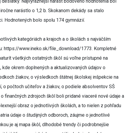
j desiatky. Najvýraznejší nárast bodového hodnotenia bol
ročne narástlo o 1,2 b. Skokanom dekády sa stalo
ci. Hodnotených bolo spolu 174 gymnázií.
otlivých kategóriách a krajoch a o školách s najväčším
: https://www.ineko.sk/file_download/1773. Kompletné
aturít všetkých ostatných škôl sú voľne prístupné na
, kde okrem doplnených a aktualizovaných údajov o
koch žiakov, o výsledkoch štátnej školskej inšpekcie na
ní, o počtoch učiteľov a žiakov, o podiele absolventov SŠ
o finančných zdrojoch škôl boli pridané viaceré nové údaje a
exnejší obraz o jednotlivých školách, a to nielen z pohľadu
tria údaje o študijných odboroch, záujme o jednotlivé
nkou je aj mapa škôl, dlhodobé trendy či podrobnejšie