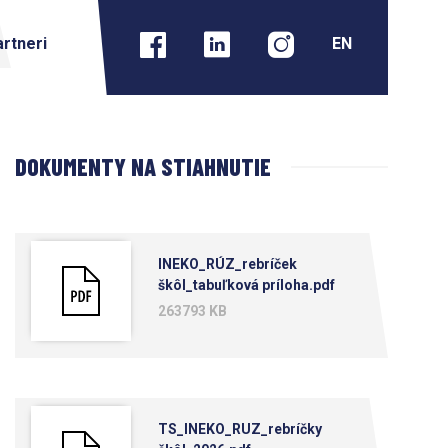
rtneri
DOKUMENTY NA STIAHNUTIE
INEKO_RÚZ_rebríček
škôl_tabuľková príloha.pdf
263793 KB
TS_INEKO_RUZ_rebríčky