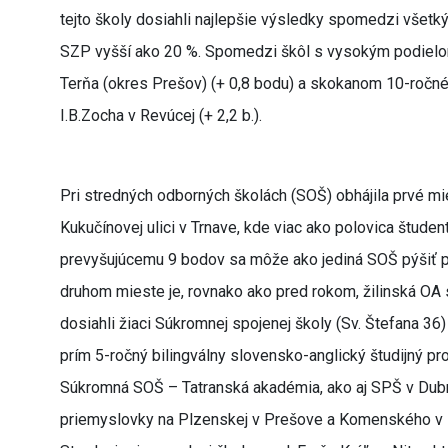
tejto školy dosiahli najlepšie výsledky spomedzi všetký
SZP vyšší ako 20 %. Spomedzi škôl s vysokým podielo
Terňa (okres Prešov) (+ 0,8 bodu) a skokanom 10-ročn
I.B.Zocha v Revúcej (+ 2,2 b.).
Pri stredných odborných školách (SOŠ) obhájila prvé 
Kukučínovej ulici v Trnave, kde viac ako polovica štude
prevyšujúcemu 9 bodov sa môže ako jediná SOŠ pýšiť pr
druhom mieste je, rovnako ako pred rokom, žilinská OA sí
dosiahli žiaci Súkromnej spojenej školy (Sv. Štefana 36)
prím 5-ročný bilingválny slovensko-anglický študijný pr
Súkromná SOŠ – Tatranská akadémia, ako aj SPŠ v Dubn
priemyslovky na Plzenskej v Prešove a Komenského v Ko