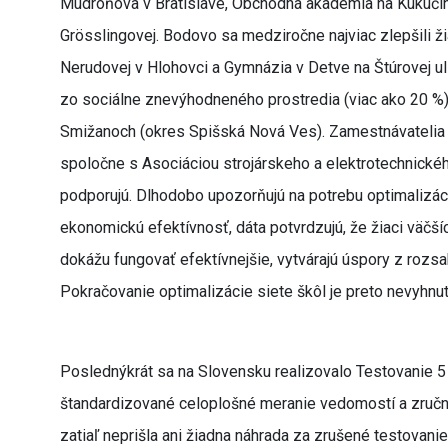
Mudroňova v Bratislave, Obchodná akadémia na Kukučín
Grösslingovej. Bodovo sa medziročne najviac zlepšili žia
Nerudovej v Hlohovci a Gymnázia v Detve na Štúrovej uli
zo sociálne znevýhodneného prostredia (viac ako 20 %),
Smižanoch (okres Spišská Nová Ves). Zamestnávatelia 
spoločne s Asociáciou strojárskeho a elektrotechnickéh
podporujú. Dlhodobo upozorňujú na potrebu optimalizác
ekonomickú efektívnosť, dáta potvrdzujú, že žiaci väčší
dokážu fungovať efektívnejšie, vytvárajú úspory z rozsa
Pokračovanie optimalizácie siete škôl je preto nevyhnu
Poslednýkrát sa na Slovensku realizovalo Testovanie 
štandardizované celoplošné meranie vedomostí a zručno
zatiaľ neprišla ani žiadna náhrada za zrušené testovanie