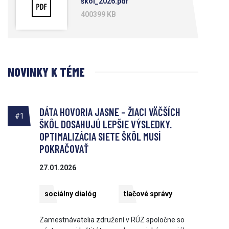
škôl_2026.pdf
400399 KB
NOVINKY K TÉME
DÁTA HOVORIA JASNE – ŽIACI VÄČŠÍCH
#1
ŠKÔL DOSAHUJÚ LEPŠIE VÝSLEDKY.
OPTIMALIZÁCIA SIETE ŠKÔL MUSÍ
POKRAČOVAŤ
27.01.2026
sociálny dialóg
tlačové správy
Zamestnávatelia združení v RÚZ spoločne so