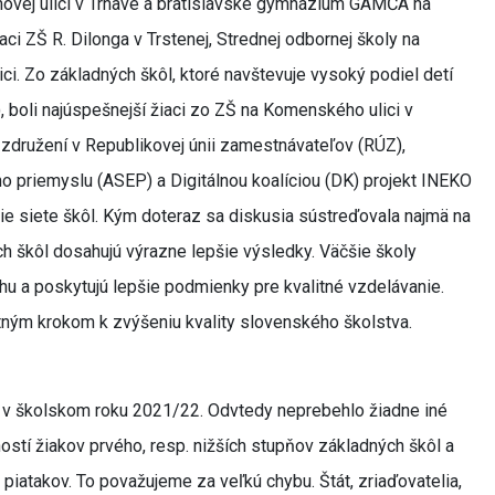
ovej ulici v Trnave a bratislavské gymnázium GAMČA na
ci ZŠ R. Dilonga v Trstenej, Strednej odbornej školy na
ci. Zo základných škôl, ktoré navštevuje vysoký podiel detí
 boli najúspešnejší žiaci zo ZŠ na Komenského ulici v
združení v Republikovej únii zamestnávateľov (RÚZ),
o priemyslu (ASEP) a Digitálnou koalíciou (DK) projekt INEKO
ie siete škôl. Kým doteraz sa diskusia sústreďovala najmä na
ch škôl dosahujú výrazne lepšie výsledky. Väčšie školy
hu a poskytujú lepšie podmienky pre kvalitné vzdelávanie.
tným krokom k zvýšeniu kvality slovenského školstva.
5 v školskom roku 2021/22. Odvtedy neprebehlo žiadne iné
stí žiakov prvého, resp. nižších stupňov základných škôl a
 piatakov. To považujeme za veľkú chybu. Štát, zriaďovatelia,