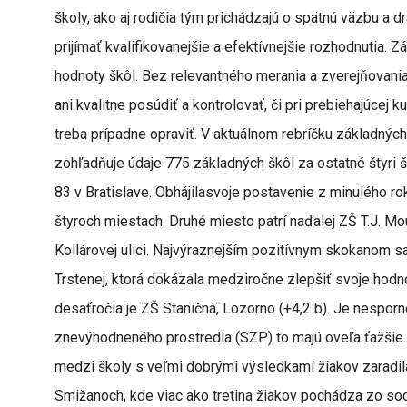
školy, ako aj rodičia tým prichádzajú o spätnú väzbu a 
prijímať kvalifikovanejšie a efektívnejšie rozhodnutia. 
hodnoty škôl. Bez relevantného merania a zverejňovani
ani kvalitne posúdiť a kontrolovať, či pri prebiehajúce
treba prípadne opraviť. V aktuálnom rebríčku základných
zohľadňuje údaje 775 základných škôl za ostatné štyri š
83 v Bratislave. Obhájilasvoje postavenie z minulého ro
štyroch miestach. Druhé miesto patrí naďalej ZŠ T.J. Mo
Kollárovej ulici. Najvýraznejším pozitívnym skokanom sa
Trstenej, ktorá dokázala medziročne zlepšiť svoje hodn
desaťročia je ZŠ Staničná, Lozorno (+4,2 b). Je nesporn
znevýhodneného prostredia (SZP) to majú oveľa ťažšie už
medzi školy s veľmi dobrými výsledkami žiakov zaradil
Smižanoch, kde viac ako tretina žiakov pochádza zo so