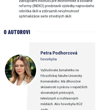
zástupcami Inštitútu pre ekonomické a sociálne
reformy (INEKO) predstavili výsledky najnovšieho
rebríčka škôl a zdôraznili nevyhnutnosť
optimalizácie siete stredných škôl.
O AUTOROVI
Petra Podhorcová
hovorkyňa
Vyštudovala žurnalistiku na
Filozofickej fakulte Univerzity
Komenského. Má dlhoročné
skúsenosti s prácou v najväčších
slovenských printových,
televíznych a rozhlasových
médiách. Ako hovorkyňa RÚZ
zodp...