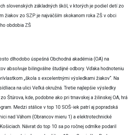
ch slovenských základných škôl, v ktorých je podiel detí zo
m žiakov zo SZP je najväčším skokanom roka ZŠ v obci
ého obdobia ZŠ
miesto dlhodobo úspešná Obchodná akadémia (OA) na
ntov absolvuje bilingválne študijné odbory. Vďaka hodnoteniu
ívlastkom „škola s excelentnými výsledkami žiakov“. Na
dliaca na ulici Veľká okružná. Tretie najlepšie výsledky
 zo Štúrova, kde, podobne ako pri trnavskej a žilinskej OA, hrá
ogram. Medzi stálice v top 10 SOŠ-iek patrí aj popradská
ici nad Váhom (Obrancov mieru 1) a elektrotechnické
šiciach. Návrat do top 10 sa po ročnej odmlke podaril