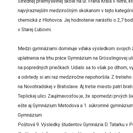
Strednej priemyselnej škole na ul. Fraňa Kráľa v Nitre, 
najvýraznejším medziročným skokanom v tejto kategórii
chemická z Hlohovca. Jej hodnotenie narástlo o 2,7 bodu
v Starej Ľubovni.
Medzi gymnáziami dominuje vďaka výsledkom svojich žia
uplatnenia na trhu práce Gymnázium na Grösslingovej ul
na popredných priečkach. Udialo sa to však po dlhom, v
a odvtedy si ani raz medziročne nepohoršila. Z tretie
na Novohradskej v Bratislave. Aj tretie miesto patrí b
Teplickej ulici. Zaujímavosťou je, že spomedzi prvých ši
ešte aj Gymnázium Metodova a 1. súkromné gymnázium na
Gymnázium
Poštová 9. Výsledky študentov Gymnázia D. Tatarku v 