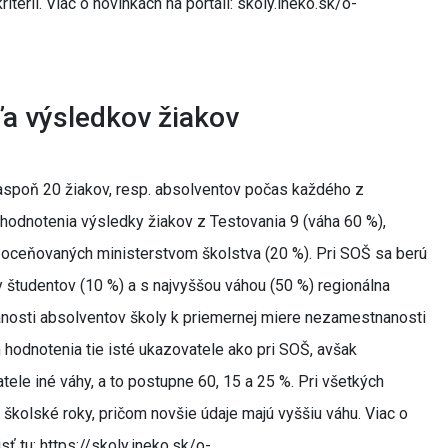
itérií. Viac o novinkách na portáli: skoly.ineko.sk/o-
a výsledkov žiakov
aspoň 20 žiakov, resp. absolventov počas každého z
 hodnotenia výsledky žiakov z Testovania 9 (váha 60 %),
 oceňovaných ministerstvom školstva (20 %). Pri SOŠ sa berú
 študentov (10 %) a s najvyššou váhou (50 %) regionálna
anosti absolventov školy k priemernej miere nezamestnanosti
 hodnotenia tie isté ukazovatele ako pri SOŠ, avšak
ele iné váhy, a to postupne 60, 15 a 25 %. Pri všetkých
kolské roky, pričom novšie údaje majú vyššiu váhu. Viac o
 tu: https://skoly.ineko.sk/o-