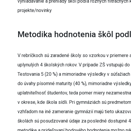
vyhľadávanie a prehľady škôl podľa rôznych filtračných kr
projekte/novinky
Metodika hodnotenia škôl podľ
V rebríčkoch sú zaradené školy so vzorkou v priemere 
uplynulých 4 školských rokov. V prípade ZŠ vstupujú do
Testovania 5 (20 %) a mimoriadne výsledky v súťažiach
do úvahy písomné maturity (40 %), mimoriadne výsledky
uplatniteľnosť študentov, teda pomer miery nezamestn
v okrese, kde škola sídli. Pri gymnáziách sú predmetom
vzhľadom na iné zameranie gymnázií majú tieto ukazovat
školách sú posudzované údaje za posledné dostupné 4 š
metodike a prideľovaní bodového hodnotenia možno nájsť