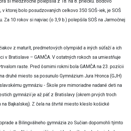
ktorá si medziročne polepšila z 18. na 8. priečku. Bodovo
, v ktorej bolo posudzovaných celkovo 350 SOŠ-iek, je SOŠ
. Za 10 rokov si najviac (o 3,9 b.) polepšila SOŠ na Jarmočnej
kov z maturít, predmetových olympiád a iných súťaží a ich
ici v Bratislave – GAMČA. V ostatných rokoch sa umiestňuje
ytrvalom raste. Pred ôsmimi rokmi bola GAMČA na 23. pozícii
ho na druhé miesto sa posunulo Gymnázium Jura Hronca (GJH)
ratislavskému gymnáziu - Škole pre mimoriadne nadané deti na
estich gymnázií je až päť z Bratislavy (okrem prvých troch
 Bajkalskej). Z čela na štvrté miesto kleslo košické
Poprade a Bilingválneho gymnázia zo Sučian dopomohli týmto