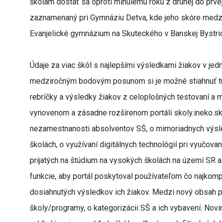
školám dostať sa oproti minulému roku z druhej do prve
zaznamenaný pri Gymnáziu Detva, kde jeho skóre medzi
Evanjelické gymnázium na Skuteckého v Banskej Bystri
Údaje za viac škôl s najlepšími výsledkami žiakov v jedn
medziročným bodovým posunom si je možné stiahnuť tu
rebríčky a výsledky žiakov z celoplošných testovaní a m
vynovenom a zásadne rozšírenom portáli skoly.ineko.sk
nezamestnanosti absolventov SŠ, o mimoriadnych výsled
školách, o využívaní digitálnych technológií pri vyučova
prijatých na štúdium na vysokých školách na území SR a 
funkcie, aby portál poskytoval používateľom čo najkompl
dosiahnutých výsledkov ich žiakov. Medzi nový obsah pa
školy/programy, o kategorizácii SŠ a ich vybavení. Novi