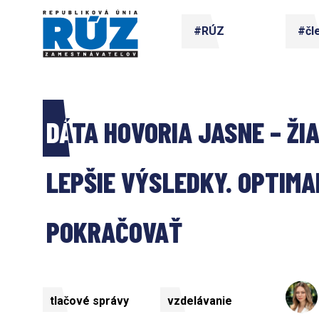
#RÚZ
#čl
DÁTA HOVORIA JASNE – ŽI
LEPŠIE VÝSLEDKY. OPTIMAL
POKRAČOVAŤ
tlačové správy
vzdelávanie