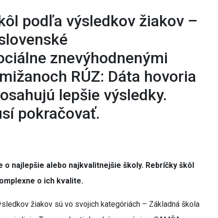
kôl podľa výsledkov žiakov –
slovenské
sociálne znevýhodnenými
mižanoch RÚZ: Dáta hovoria
dosahujú lepšie výsledky.
usí pokračovať.
o najlepšie alebo najkvalitnejšie školy. Rebríčky škôl
omplexne o ich kvalite.
ýsledkov žiakov sú vo svojich kategóriách – Základná škola