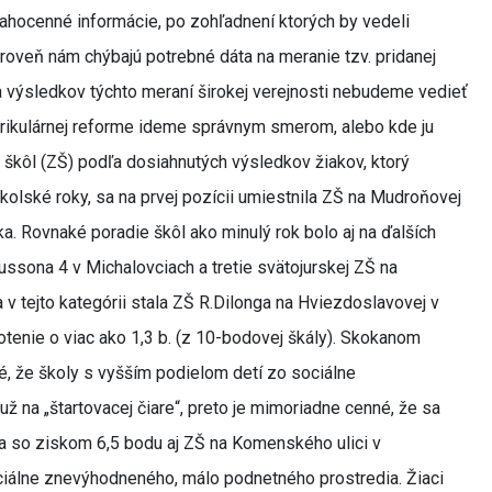
drahocenné informácie, po zohľadnení ktorých by vedeli
Zároveň nám chýbajú potrebné dáta na meranie tzv. pridanej
a výsledkov týchto meraní širokej verejnosti nebudeme vedieť
j kurikulárnej reforme ideme správnym smerom, alebo kde ju
 škôl (ZŠ) podľa dosiahnutých výsledkov žiakov, ktorý
kolské roky, sa na prvej pozícii umiestnila ZŠ na Mudroňovej
ka. Rovnaké poradie škôl ako minulý rok bolo aj na ďalších
ussona 4 v Michalovciach a tretie svätojurskej ZŠ na
 v tejto kategórii stala ZŠ R.Dilonga na Hviezdoslavovej v
otenie o viac ako 1,3 b. (z 10-bodovej škály). Skokanom
é, že školy s vyšším podielom detí zo sociálne
 na „štartovacej čiare“, preto je mimoriadne cenné, že sa
a so ziskom 6,5 bodu aj ZŠ na Komenského ulici v
ciálne znevýhodneného, málo podnetného prostredia. Žiaci