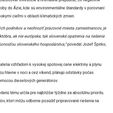
oby do Ázie, kde sú environmentálne štandardy v porovnaní
ópskymi cieľmi v oblasti klimatických zmien.
ch podnikov a neohroziť pracovné miesta zamestnancov, je
tóbra, ak nie európske, tak slovenské opatrenia na riešenie
dúcnosťou slovenského hospodárstva,“
povedal Jozef Špirko,
atelia vzhľadom k vysokej spotovej cene elektriny a plynu
rácu hlavne v noci a cez víkend, plánujú odstávky počas
pomocou dieselových generátorov.
enú tému určila pre najbližšie týždne za absolútnu prioritu.
tov, ktorí môžu odborne posúdiť pripravované riešenia na