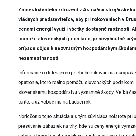
Zamestnávatelia združení v Asociácii strojárskeho
vládnych predstaviteľov, aby pri rokovaniach v Br
cenami energií využili všetky dostupné možnosti. A
pomôže slovenských podnikom, je nevyhnutné urých
prípade dôjde k nezvratným hospodárskym škodám
nezamestnanosti.
Informácie o doterajšom priebehu rokovaní na európskej 
opatrenia, ktoré reálne pomôžu slovenských podnikom. 
slovenskému hospodárstvu významné škody. Veľká časť 
tento, a už vôbec nie na budúci rok.
Neriešenie tejto situácia a s tým súvisiaca neistota pr
presúvanie zákaziek na trhy, kde sú ceny energií výrazn
nútené obmedzovať produkciu, zastavovať výrobu, preh