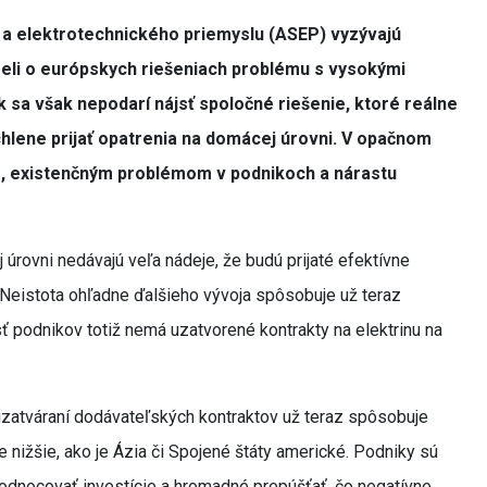
 a elektrotechnického priemyslu (ASEP) vyzývajú
useli o európskych riešeniach problému s vysokými
k sa však nepodarí nájsť spoločné riešenie, ktoré reálne
lene prijať opatrenia na domácej úrovni. V opačnom
, existenčným problémom v podnikoch a nárastu
úrovni nedávajú veľa nádeje, že budú prijaté efektívne
Neistota ohľadne ďalšieho vývoja spôsobuje už teraz
podnikov totiž nemá uzatvorené kontrakty na elektrinu na
i uzatváraní dodávateľských kontraktov už teraz spôsobuje
e nižšie, ako je Ázia či Spojené štáty americké. Podniky sú
odnocovať investície a hromadné prepúšťať, čo negatívne