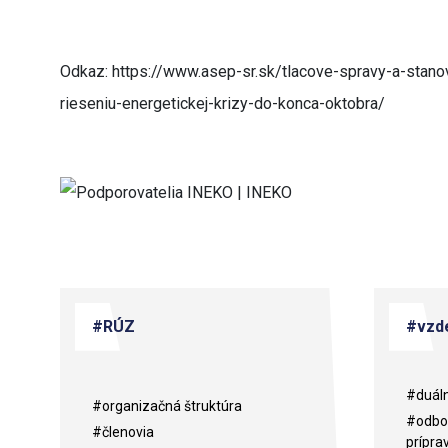
Odkaz: https://www.asep-sr.sk/tlacove-spravy-a-stanov
rieseniu-energetickej-krizy-do-konca-oktobra/
#RÚZ
#vzde
#duáln
#organizačná štruktúra
#odbor
#členovia
prípra