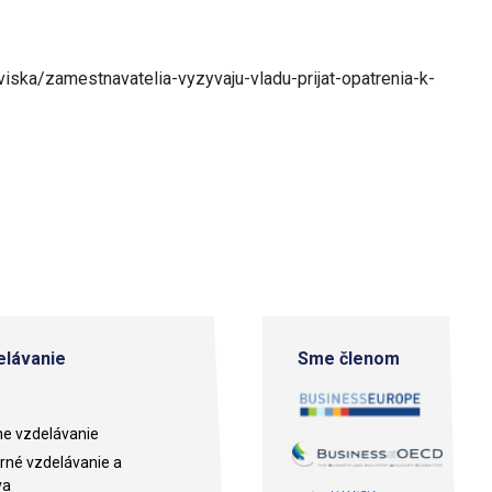
iska/zamestnavatelia-vyzyvaju-vladu-prijat-opatrenia-k-
lávanie
Sme členom
e vzdelávanie
né vzdelávanie a
va