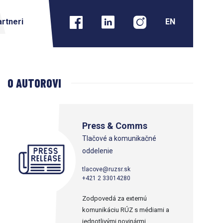
rtneri
O AUTOROVI
Press & Comms
Tlačové a komunikačné
oddelenie
tlacove@ruzsr.sk
+421 2 33014280
Zodpovedá za externú
komunikáciu RÚZ s médiami a
jednotlivými novinármi