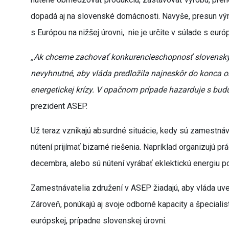
dopadá aj na slovenské domácnosti. Navyše, presun výr
s Európou na nižšej úrovni, nie je určite v súlade s eur
„Ak chceme zachovať konkurencieschopnosť slovenský
nevyhnutné, aby vláda predložila najneskôr do konca ok
energetickej krízy. V opačnom prípade hazarduje s bu
prezident ASEP.
Už teraz vznikajú absurdné situácie, kedy sú zamestnáv
nútení prijímať bizarné riešenia. Napríklad organizujú p
decembra, alebo sú nútení vyrábať eklektickú energiu 
Zamestnávatelia združení v ASEP žiadajú, aby vláda uved
Zároveň, ponúkajú aj svoje odborné kapacity a špecialis
európskej, prípadne slovenskej úrovni.