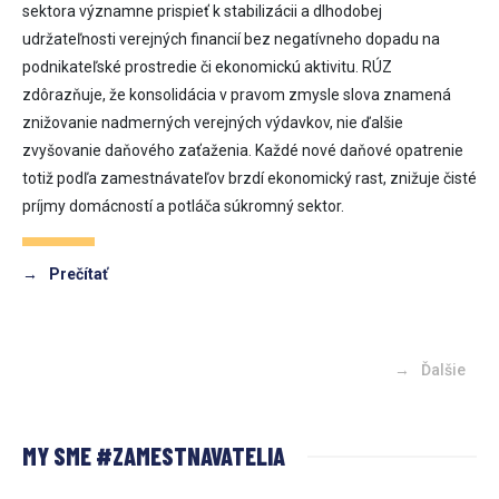
sektora významne prispieť k stabilizácii a dlhodobej
udržateľnosti verejných financií bez negatívneho dopadu na
podnikateľské prostredie či ekonomickú aktivitu. RÚZ
zdôrazňuje, že konsolidácia v pravom zmysle slova znamená
znižovanie nadmerných verejných výdavkov, nie ďalšie
zvyšovanie daňového zaťaženia. Každé nové daňové opatrenie
totiž podľa zamestnávateľov brzdí ekonomický rast, znižuje čisté
príjmy domácností a potláča súkromný sektor.
→
Prečítať
→
Ďalšie
MY SME #ZAMESTNAVATELIA