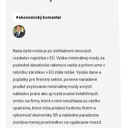
#ekonomický komentár
Naša čistá mzda je po zohľadnení cenových
rozdielov najnižšia v EÚ. Výška minimálnej mzdy za
posledné desaťročie raketovo rastie a pritom sme v
rebríčku zárobkov v EÚ stále nižšie. Vyššie dane a
poplatky pre firemný sektor, povinne nariadené
prudké zvyšovanie minimálnej mzdy a iných
nákladov práce ako aj rozširovanie kolektívnych
zmlúv na firmy, ktoré s nimi nesúhlasia sú všetko
opatrenia, ktoré ničia pridanú hodnotu firiem a
výkonnosť ekonomiky SR a následne paradoxne
zostáva menej prostriedkov na vyplácanie miezd.