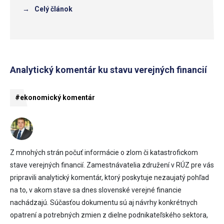
→
Celý článok
Analytický komentár ku stavu verejných financií
#ekonomický komentár
Z mnohých strán počuť informácie o zlom či katastrofickom
stave verejných financií. Zamestnávatelia združení v RÚZ pre vás
pripravili analytický komentár, ktorý poskytuje nezaujatý pohľad
na to, v akom stave sa dnes slovenské verejné financie
nachádzajú. Súčasťou dokumentu sú aj návrhy konkrétnych
opatrení a potrebných zmien z dielne podnikateľského sektora,