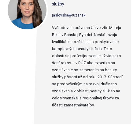
služby
jaslovska@ruzsr.sk
Vyštudovala právo na Univerzite Mateja
Bella v Banskej Bystrici. Neskôr svoju
kvalifikáciu rozšírila aj o poskytovanie
komplexných beauty služieb. Tejto
oblasti sa profesijne venuje už viac ako
šesť rokov – v RÚZ ako expertka na
vzdelávanie so zameraním na beauty
služby pôsobí už od roku 2017. Sústredí
sa predovšetkým na rozvoj duálneho
vzdelávania v oblasti beauty služieb na
celoslovenskej a regionálnej úrovni za
účasti zamestnávateľov.