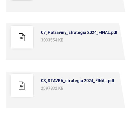
informačných technológií a telekomunikácií na
obdobie 10 rokov
Stratégia rozvoja ľudských zdrojov v sektore lesného
hospodárstva a drevospracujúceho priemyslu na
07_Potraviny_strategia 2024_FINAL.pdf
obdobie 10 rokov
3033554 KB
Stratégia rozvoja ľudských zdrojov v sektore obchod,
gastronómia, marketing a cestovný ruch na obdobie 10
rokov
Stratégia rozvoja ľudských zdrojov v sektore
08_STAVBA_strategia 2024_FINAL.pdf
potravinárstvo na obdobie 10 rokov
2597832 KB
Stratégia rozvoja ľudských zdrojov v sektore
stavebníctvo, geodézia a kartografia na obdobie 10
rokov