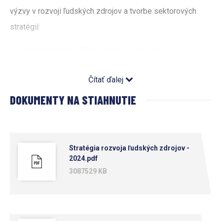
výzvy v rozvoji ľudských zdrojov a tvorbe sektorových
stratégií:
Nedostatok kvalifikovanej pracovnej sily
Starnutie populácie a demografické zmeny
Čítať ďalej
Nevyhnutnosť zmien v systéme vzdelávania
DOKUMENTY NA STIAHNUTIE
Stratégie prinášajú komplexný pohľad na súčasné výzvy
trhu práce a navrhujú konkrétne riešenia na ich efektívne
Stratégia rozvoja ľudských zdrojov -
zvládnutie. Boli vypracované v rámci národného projektu
2024.pdf
3087529 KB
„Aliancia sektorových rád – predvídanie trendov a potrieb
trhu práce,“ ktorý je spolufinancovaný Európskou úniou v
rámci Programu Slovensko.