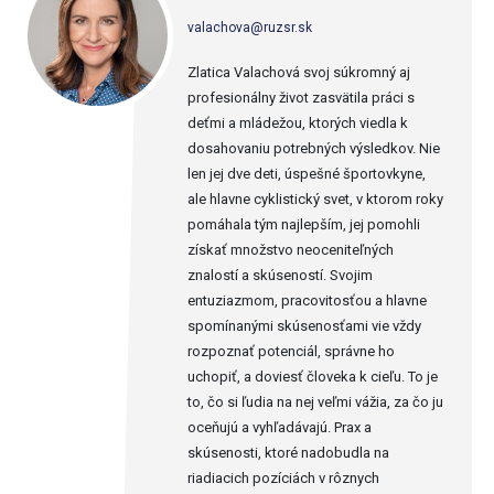
valachova@ruzsr.sk
Zlatica Valachová svoj súkromný aj
profesionálny život zasvätila práci s
deťmi a mládežou, ktorých viedla k
dosahovaniu potrebných výsledkov. Nie
len jej dve deti, úspešné športovkyne,
ale hlavne cyklistický svet, v ktorom roky
pomáhala tým najlepším, jej pomohli
získať množstvo neoceniteľných
znalostí a skúseností. Svojim
entuziazmom, pracovitosťou a hlavne
spomínanými skúsenosťami vie vždy
rozpoznať potenciál, správne ho
uchopiť, a doviesť človeka k cieľu. To je
to, čo si ľudia na nej veľmi vážia, za čo ju
oceňujú a vyhľadávajú. Prax a
skúsenosti, ktoré nadobudla na
riadiacich pozíciách v rôznych